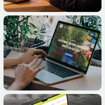
Découvrir Le Cas
Moon Event
Découvrir Le Cas
O’Paddle d’Olt : étude de cas d’un
projet digital avec Devsource