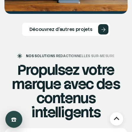
Découvrir Le Cas
Street Art Agency : étude de cas
d’un projet digital avec Devsource
Découvrez d'autres projets
NOS SOLUTIONS RÉDACTIONNELLES SUR-MESURE
Propulsez votre
marque avec des
contenus
intelligents
☎️