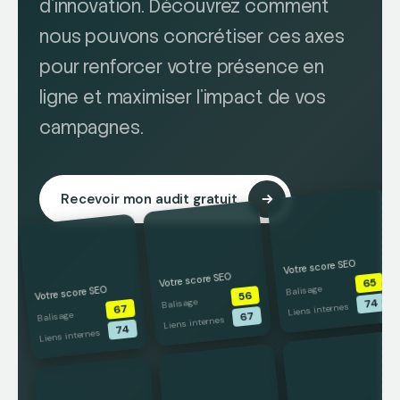
d'innovation. Découvrez comment
nous pouvons concrétiser ces axes
pour renforcer votre présence en
ligne et maximiser l'impact de vos
campagnes.
ㅤ
Recevoir mon audit gratuit
Votre score SEO
Votre score SEO
65
Balisage
Votre score SEO
56
Balisage
74
Liens internes
67
Balisage
67
Liens internes
74
Liens internes